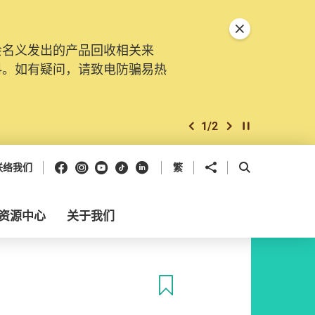
关闭特別通告
会名义发出的产品回收相关来
料。如有疑问，请致电防骗易热
1
/
2
上一个
下一个
开始/暂停幻灯
Facebook
Instagram
Youtube
抖音
领英
分享到
开启搜寻框
联络我们
繁
资源中心
关于我们
收藏