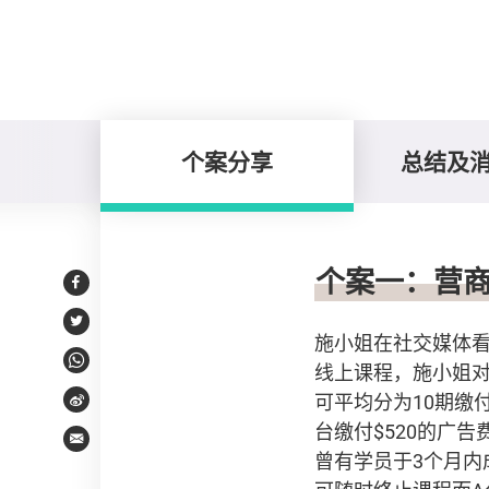
个案分享
总结及
个案分享
个案一：营商
Facebook
Twitter
施小姐在社交媒体
线上课程，施小姐对
WhatsApp
可平均分为10期缴
Weibo
台缴付$520的广
Email
曾有学员于3个月内