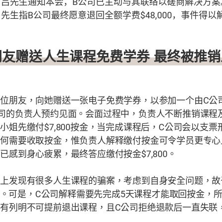
吕先生通知本会，B公司已主动与其联络以磋商解决方案
先生指B公司最终愿意退回全额学费$48,000，事件得以
网友赠送人生课程免费学券
最终被推销
一位朋友，向她赠送一张电子免费学券，以参加一个由
C
公
司的负责人预约见面。会面过程中，负责人不断推销课程
王小姐先缴付
$7,800
按金，当完成课程后，
C
公司会以支票
为何需要收取按金，惟负责人解释缴付按金可令学员更专心
姐已感到身心疲累，最终答应缴付按金
$7,800
。
网上发现有很多人生课程的骗案，考虑到自身安全问题，故
。可是，
C
公司解释需要先完成
5
天课程才能取回按金，
没有列明不可提前退出课程，且
C
公司拒绝退款后一直失联