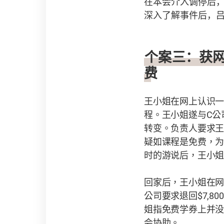
在本会介入调停后，
深入了解事件后，吕
个案三：
获
费
王小姐在网上认识
程。王小姐遂与
C
公
转变。负责人要求
疑如课程是免费，
时的游说后，王小
回家后，王小姐在
公司要求退回
$7,800
姐指免费学券上并
会协助。