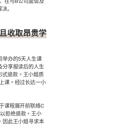
。在与B公司面谈及
解决。
且收取昂贵学
司举办的
5
天人生课
及分享报读后的人生
形式退款。王小姐质
上课。经过长达一小
于课程展开前联络
C
所以拒绝退款。王小
，因此王小姐寻求本