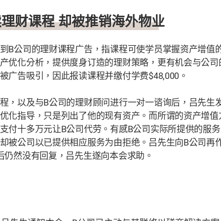
读理财课程 却被推销海外物业
到
B
公司的理财课程广告，指课程可使学员掌握资产增值
产优化分析，提供度身订造的理财策略，更有机会与公司
被广告吸引，因此报读课程并缴付学费
$48,000
。
程，以及与
B
公司的理财顾问进行一对一谘询后，吕先生
优化指导，只是列出了他的现有资产。而所谓的资产增值
支付十多万元让
B
公司代劳。有感
B
公司实际所提供的服务
却被公司以已提供相应服务为由拒绝。吕先生向
B
公司再
后仍然没有回复，吕先生遂向本会求助。