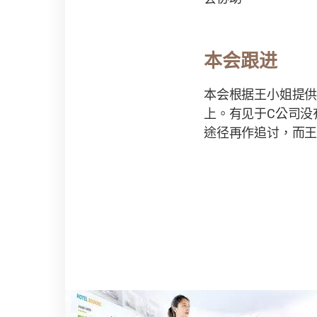
本会跟进
本会根据王小姐提
上。有见于
C
公司没
途径再作追讨，而