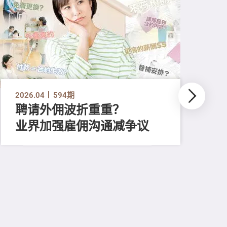
2026.04
594期
聘请外佣波折重重？
业界加强雇佣沟通减争议
202
食
为