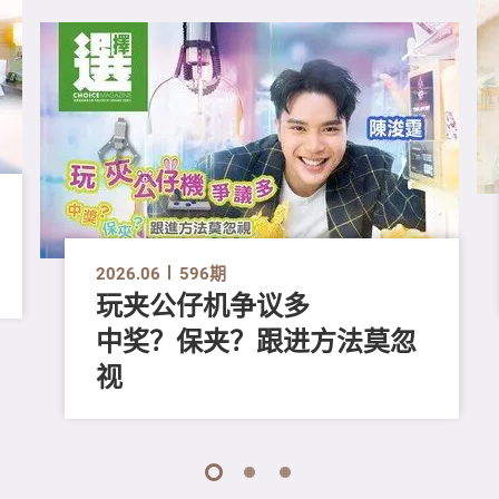
2026.06
596期
玩夹公仔机争议多
中奖？保夹？跟进方法莫忽
视
1
2
3