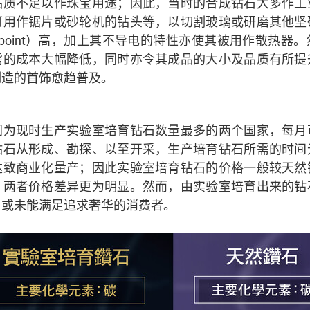
品质不足以作珠宝用途；因此，当时的合成钻石大多作工
可用作锯片或砂轮机的钻头等，以切割玻璃或研磨其他坚
ng point）高，加上其不导电的特性亦使其被用作散热
需的成本大幅降低，同时亦令其成品的大小及品质有所提
制造的首饰愈趋普及。
国为现时生产实验室培育钻石数量最多的两个国家，每月
钻石从形成、勘探、以至开采，生产培育钻石所需的时间
达致商业化量产；因此实验室培育钻石的价格一般较天然
，两者价格差异更为明显。然而，由实验室培育出来的钻
，或未能满足追求奢华的消费者。