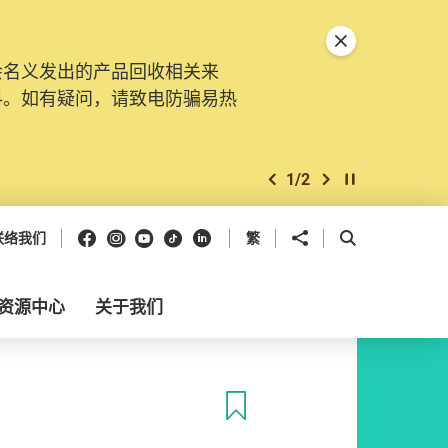
关闭特別通告
会名义发出的产品回收相关来
料。如有疑问，请致电防骗易热
1
/
2
上一个
下一个
开始/暂停幻灯
Facebook
Instagram
Youtube
抖音
领英
分享到
开启搜寻框
联络我们
繁
资源中心
关于我们
收藏