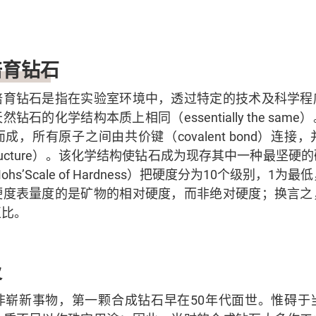
培育钻石
培育钻石是指在实验室环境中，透过特定的技术及科学程
石的化学结构本质上相同（essentially the sa
，所有原子之间由共价键（covalent bond）连
lent structure）。该化学结构使钻石成为现存其中一种最
hs’Scale of Hardness）把硬度分为10个级别，1为
硬度表量度的是矿物的相对硬度，而非绝对硬度；换言之
正比。
及
非崭新事物，第一颗合成钻石早在50年代面世。惟碍于