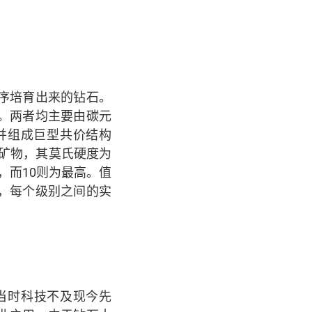
序培育出来的钻石。
me）。两者均主要由碳元
接，并组成巨型共价结构
坚硬的矿物，其莫氏硬度为
最低，而10则为最高。值
，每个级别之间的实
当时科技不及现今先