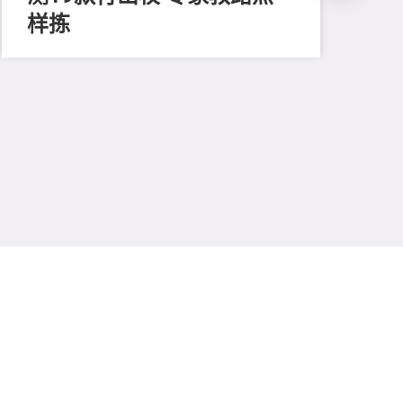
样拣
202
起
不