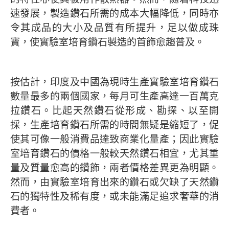
速發展，製造鑽石所需的成本大幅降低，同時亦
令其成品的大小及品質有所提升，足以做成珠
寶，使實驗室培育鑽石製造的首飾愈趨普及。
按估計，印度及中國為現時生產實驗室培育鑽石
數量最多的兩個國家，每月可生產高達一百萬克
拉鑽石。比起天然鑽石從形成、勘探、以至開
採，生產培育鑽石所需的時間無疑是縮短了，促
使其可像一般消費品達致商業化量產；因此實驗
室培育鑽石的價格一般較天然鑽石相宜，尤其重
量及質量愈高的鑽飾，兩者價格差異更為明顯。
然而，由實驗室培育出來的鑽石或欠缺了天然鑽
石的獨特性及稀有度，或未能滿足追求奢華的消
費者。