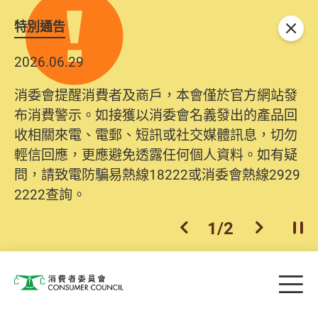
特別通告
關閉
2026.06.29
消委會提醒消費者及商戶，本會僅於官方網站發
布消費警示。如接獲以消委會名義發出的產品回
收相關來電、電郵、短訊或社交媒體訊息，切勿
輕信回應，更應避免透露任何個人資料。如有疑
問，請致電防騙易熱線18222或消委會熱線2929
2222查詢。
1
/
2
上一個
下一個
開
Skip to main content
目
消費者委員會