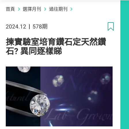
首頁
選擇月刊
過往期刊
收
2024.12
578期
揀實驗室培育鑽石定天然鑽
石? 異同逐樣睇