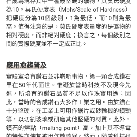
石成為現存其中一種最堅硬的礦物，其莫氏硬度
為10。莫氏硬度表（Mohs’Scale of Hardness）
把硬度分為10個級別，1為最低，而10則為最
高。值得注意的是，莫氏硬度表量度的是礦物的
相對硬度，而非絕對硬度；換言之，每個級別之
間的實際硬度並不一定成正比。
應用愈趨普及
實驗室培育鑽石並非嶄新事物，第一顆合成鑽石
早在50年代面世。惟礙於當時科技不及現今先
進，所培育的鑽石品質不足以作珠寶用途；因
此，當時的合成鑽石大多作工業之用。由於鑽石
十分堅硬，在工業上可用作鋸片或砂輪機的鑽頭
等，以切割玻璃或研磨其他堅硬的材質。此外，
鑽石的熔點（melting point）高，加上其不導電
的特性亦使其被用作散熱器。然而，隨着科技迅