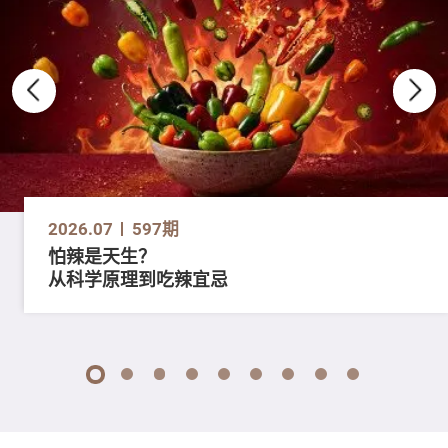
2026.07
597期
怕辣是天生？
从科学原理到吃辣宜忌
1
2
3
4
5
6
7
8
9