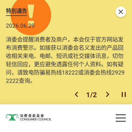
特別通告
关闭
2026.06.29
消委会提醒消费者及商户，本会仅于官方网站发
布消费警示。如接获以消委会名义发出的产品回
收相关来电、电邮、短讯或社交媒体讯息，切勿
轻信回应，更应避免透露任何个人资料。如有疑
问，请致电防骗易热线18222或消委会热线2929
2222查询。
1
/
2
上一个
下一个
开
Skip to main content
目
消费者委员会