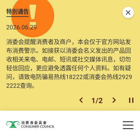
特別通告
关闭
2026.06.29
消委会提醒消费者及商户，本会仅于官方网站发
布消费警示。如接获以消委会名义发出的产品回
收相关来电、电邮、短讯或社交媒体讯息，切勿
轻信回应，更应避免透露任何个人资料。如有疑
问，请致电防骗易热线18222或消委会热线2929
2222查询。
1
/
2
上一个
下一个
开
Skip to main content
目
消费者委员会