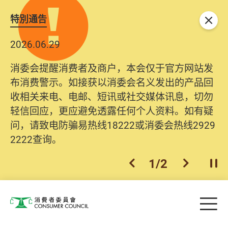
特別通告
关闭
2026.06.29
消委会提醒消费者及商户，本会仅于官方网站发
布消费警示。如接获以消委会名义发出的产品回
收相关来电、电邮、短讯或社交媒体讯息，切勿
轻信回应，更应避免透露任何个人资料。如有疑
问，请致电防骗易热线18222或消委会热线2929
2222查询。
1
/
2
上一个
下一个
开
Skip to main content
目
消费者委员会