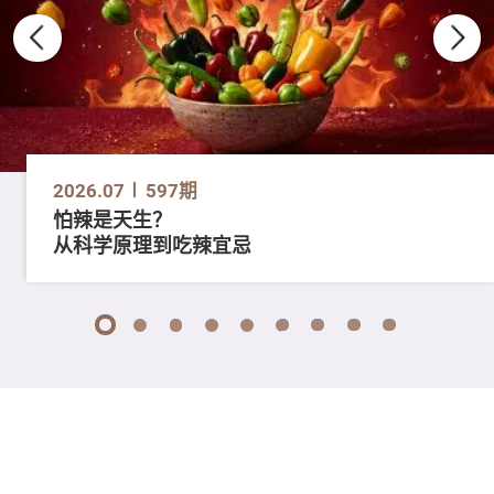
2026.07
597期
怕辣是天生？
从科学原理到吃辣宜忌
1
2
3
4
5
6
7
8
9