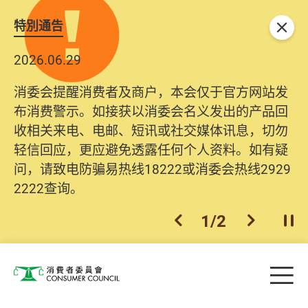
特別通告
关闭
2026.06.29
消委会提醒消费者及商户，本会仅于官方网站发
布消费警示。如接获以消委会名义发出的产品回
收相关来电、电邮、短讯或社交媒体讯息，切勿
轻信回应，更应避免透露任何个人资料。如有疑
问，请致电防骗易热线18222或消委会热线2929
2222查询。
1
/
2
上一个
下一个
开
Skip to main content
目
消费者委员会