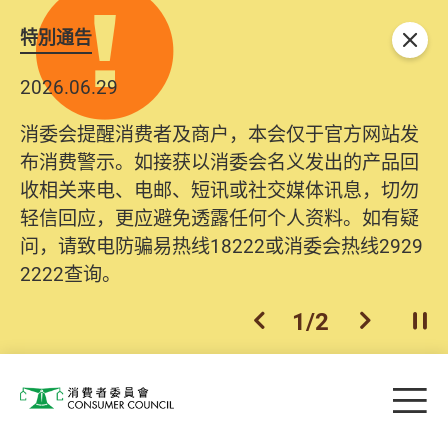
特別通告
关闭
2026.06.29
消委会提醒消费者及商户，本会仅于官方网站发
布消费警示。如接获以消委会名义发出的产品回
收相关来电、电邮、短讯或社交媒体讯息，切勿
轻信回应，更应避免透露任何个人资料。如有疑
问，请致电防骗易热线18222或消委会热线2929
2222查询。
1
/
2
上一个
下一个
开
Skip to main content
目
消费者委员会