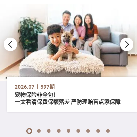
2026.07
597期
宠物保险非全包！
一文看清保费保额落差 严防理赔盲点添保障
1
2
3
4
5
6
7
8
9