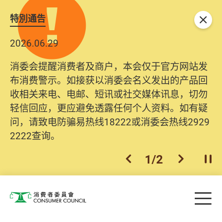
特別通告
关闭
2026.06.29
消委会提醒消费者及商户，本会仅于官方网站发
布消费警示。如接获以消委会名义发出的产品回
收相关来电、电邮、短讯或社交媒体讯息，切勿
轻信回应，更应避免透露任何个人资料。如有疑
问，请致电防骗易热线18222或消委会热线2929
2222查询。
1
/
2
上一个
下一个
开
Skip to main content
目
消费者委员会