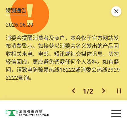
特別通告
关闭
2026.06.29
消委会提醒消费者及商户，本会仅于官方网站发
布消费警示。如接获以消委会名义发出的产品回
收相关来电、电邮、短讯或社交媒体讯息，切勿
轻信回应，更应避免透露任何个人资料。如有疑
问，请致电防骗易热线18222或消委会热线2929
2222查询。
1
/
2
上一个
下一个
开
Skip to main content
目
消费者委员会