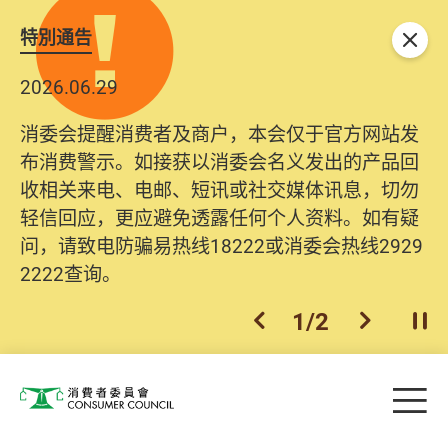
特別通告
关闭
2026.06.29
消委会提醒消费者及商户，本会仅于官方网站发
布消费警示。如接获以消委会名义发出的产品回
收相关来电、电邮、短讯或社交媒体讯息，切勿
轻信回应，更应避免透露任何个人资料。如有疑
问，请致电防骗易热线18222或消委会热线2929
2222查询。
1
/
2
上一个
下一个
开
Skip to main content
目
消费者委员会