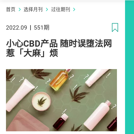
首页
选择月刊
过往期刊
收
2022.09
551期
小心CBD产品 随时误堕法网
惹「大麻」烦