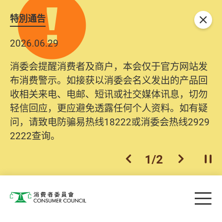
特別通告
关闭
2026.06.29
消委会提醒消费者及商户，本会仅于官方网站发
布消费警示。如接获以消委会名义发出的产品回
收相关来电、电邮、短讯或社交媒体讯息，切勿
轻信回应，更应避免透露任何个人资料。如有疑
问，请致电防骗易热线18222或消委会热线2929
2222查询。
1
/
2
上一个
下一个
开
Skip to main content
目
消费者委员会