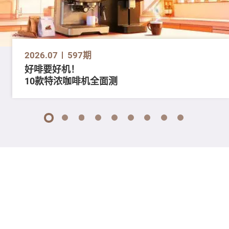
2026.07
597期
好啡要好机！
10款特浓咖啡机全面测
1
2
3
4
5
6
7
8
9