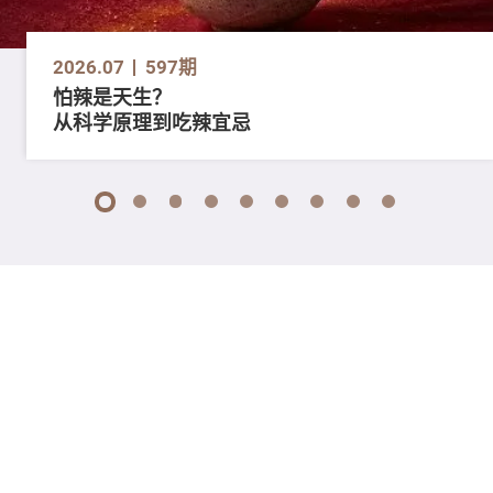
2026.07
597期
怕辣是天生？
从科学原理到吃辣宜忌
1
2
3
4
5
6
7
8
9