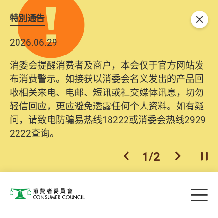
特別通告
关闭
2026.06.29
消委会提醒消费者及商户，本会仅于官方网站发
布消费警示。如接获以消委会名义发出的产品回
收相关来电、电邮、短讯或社交媒体讯息，切勿
轻信回应，更应避免透露任何个人资料。如有疑
问，请致电防骗易热线18222或消委会热线2929
2222查询。
1
/
2
上一个
下一个
开
Skip to main content
目
消费者委员会