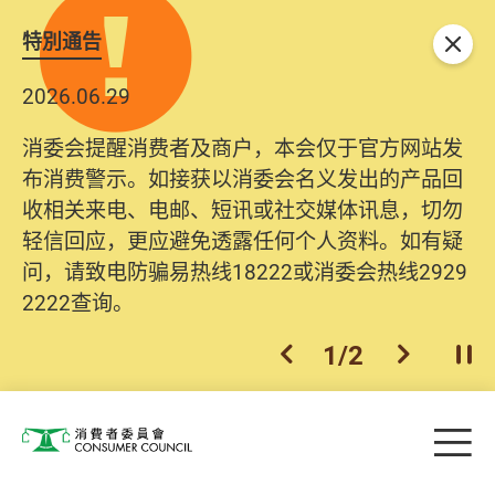
特別通告
关闭
2026.06.29
消委会提醒消费者及商户，本会仅于官方网站发
布消费警示。如接获以消委会名义发出的产品回
收相关来电、电邮、短讯或社交媒体讯息，切勿
轻信回应，更应避免透露任何个人资料。如有疑
问，请致电防骗易热线18222或消委会热线2929
2222查询。
1
/
2
上一个
下一个
开
Skip to main content
目
消费者委员会