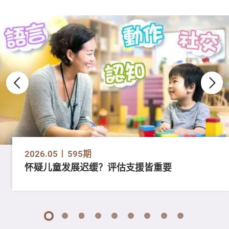
2026.05
595期
怀疑儿童发展迟缓？评估支援皆重要
1
2
3
4
5
6
7
8
9