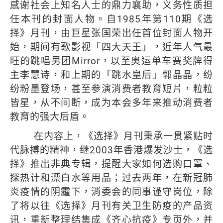
感谢社会上知名人士的鼎力襄助，义务性质担
任本刊的封面人物。自
1985
年第
110
期《选
择》月刊，由巨星张国荣出任首位封面人物开
始，期间有歌影视「四大天王」，近年人气最
旺的跳唱男团
Mirror
，以至奥运单车赛奖牌得
主李慧诗，和上期的「跳水皇后」郭晶晶，纷
纷粉墨登场，甚至参演消费者教育短片，粒粒
皆星，从不间断，成为本会多年来推动消费者
教育的强大后盾。
在内容上，《选择》月刊秉承一贯紧贴时
代脉搏的精神，继
2003
年香港爆发沙士，《选
择》推出非典专辑，提醒大家如何选购口罩、
探热计和漂白水等用品；过去两年，在新冠肺
炎疫情的阴霾下，消委会的同事谨守岗位，除
了将以往《选择》月刊有关卫生防疫的产品资
讯，重新整理结集成《齐心抗疫》专页外，并