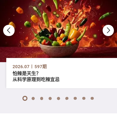
2026.07
597期
怕辣是天生？
从科学原理到吃辣宜忌
1
2
3
4
5
6
7
8
9