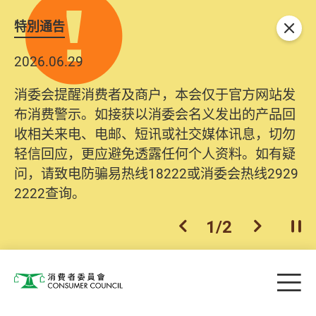
特別通告
关闭
2026.06.29
消委会提醒消费者及商户，本会仅于官方网站发
布消费警示。如接获以消委会名义发出的产品回
收相关来电、电邮、短讯或社交媒体讯息，切勿
轻信回应，更应避免透露任何个人资料。如有疑
问，请致电防骗易热线18222或消委会热线2929
2222查询。
1
/
2
上一个
下一个
开
Skip to main content
目
消费者委员会