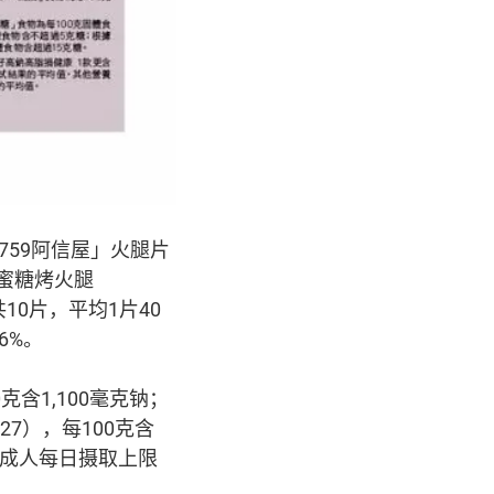
759阿信屋」火腿片
式蜜糖烤火腿
共10片，平均1片40
6%。
00克含1,100毫克钠；
（#27），每100克含
议成人每日摄取上限