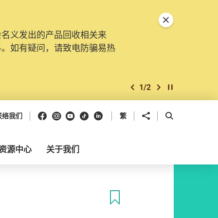
关闭特別通告
会名义发出的产品回收相关来
料。如有疑问，请致电防骗易热
1
/
2
上一个
下一个
开始/暂停幻灯
Facebook
Instagram
Youtube
抖音
领英
分享到
开启搜寻框
联络我们
繁
资源中心
关于我们
收藏