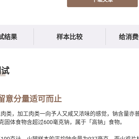
试结果
样本比较
给消费
测试
 留意分量适可而止
工肉类，加工肉类一向予人又咸又浓味的感觉，钠含量亦
0克固体食物含超过600毫克钠，属于「高钠」食物。
100克计，火腿样本的平均钠含量为937毫克，而火鸡