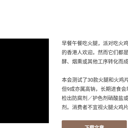
早餐午餐吃火腿，派对吃火
的香港人欢迎。然而它们都
酵、烟熏或其他工序转化而
本会测试了30款火腿和火鸡
但9成亦属高钠，长期进食会
检出防腐剂／护色剂硝酸盐或
剂。消费者不宜视火腿火鸡
下载文章