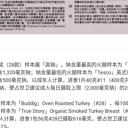
成（28款）样本属「高钠」。钠含量最高的火腿样本为「
克含1,320毫克钠；钠含量最低的火腿样本为「Tesco」英
含500毫克钠。以成年人计算，进食1片40克#11（400克
钠，便占世卫建议成人每日摄取上限（2,000毫克钠）的2
「Buddig」Oven Roasted Turkey（#28），每1
True Story」Organic Smoked Turkey Breast
人计算，进食1包56克#28已摄取616毫克，便占世卫建
31%。