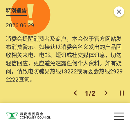
特別通告
关闭
2026.06.29
消委会提醒消费者及商户，本会仅于官方网站发
布消费警示。如接获以消委会名义发出的产品回
收相关来电、电邮、短讯或社交媒体讯息，切勿
轻信回应，更应避免透露任何个人资料。如有疑
问，请致电防骗易热线18222或消委会热线2929
2222查询。
1
/
2
上一个
下一个
开
Skip to main content
目
消费者委员会