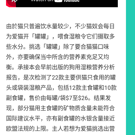
由於猫只普遍饮水量较少，不少猫奴会每日
为爱猫开「罐罐」，喂食湿粮令它们摄取多
些水分。挑选「罐罐」除了要合猫猫口味
外，亦要确保当中所含的营养素充足又均
衡。承接本会早前出版的狗用湿粮营养分析
报告，是次检测了22款主要供猫只食用的罐
头或袋装湿粮产品，包括12款主食罐和10款
副食罐，售价由每罐/袋$7至$26。结果发
现，部分猫用主食罐的矿物质含量未能符合
国际建议水平，亦有副食罐的水银含量接近
欧盟法规的上限。主人若想为爱猫挑选出营