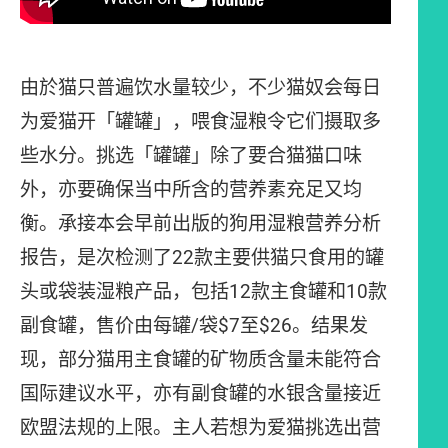
由於猫只普遍饮水量较少，不少猫奴会每日
为爱猫开「罐罐」，喂食湿粮令它们摄取多
些水分。挑选「罐罐」除了要合猫猫口味
外，亦要确保当中所含的营养素充足又均
衡。承接本会早前出版的狗用湿粮营养分析
报告，是次检测了22款主要供猫只食用的罐
头或袋装湿粮产品，包括12款主食罐和10款
副食罐，售价由每罐/袋$7至$26。结果发
现，部分猫用主食罐的矿物质含量未能符合
国际建议水平，亦有副食罐的水银含量接近
欧盟法规的上限。主人若想为爱猫挑选出营