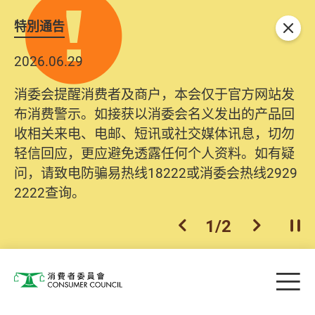
特別通告
关闭
2026.06.29
消委会提醒消费者及商户，本会仅于官方网站发
布消费警示。如接获以消委会名义发出的产品回
收相关来电、电邮、短讯或社交媒体讯息，切勿
轻信回应，更应避免透露任何个人资料。如有疑
问，请致电防骗易热线18222或消委会热线2929
2222查询。
1
/
2
上一个
下一个
开
Skip to main content
目
消费者委员会