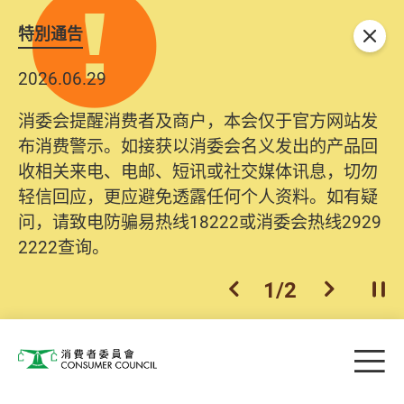
特別通告
关闭
2026.06.29
消委会提醒消费者及商户，本会仅于官方网站发
布消费警示。如接获以消委会名义发出的产品回
收相关来电、电邮、短讯或社交媒体讯息，切勿
轻信回应，更应避免透露任何个人资料。如有疑
问，请致电防骗易热线18222或消委会热线2929
2222查询。
1
/
2
上一个
下一个
开
Skip to main content
目
消费者委员会