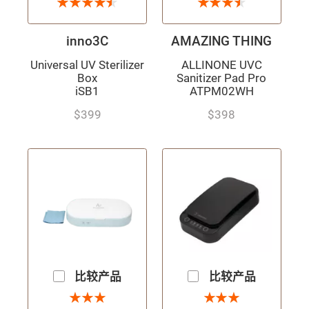
4.5 星
3.5 星
★
★
★
★
★
★
★
★
★
★
★
★
★
★
★
★
★
★
inno3C
AMAZING THING
Universal UV Sterilizer
ALLINONE UVC
Box
Sanitizer Pad Pro
iSB1
ATPM02WH
$399
$398
比较产品
比较产品
3 星
3 星
★
★
★
★
★
★
★
★
★
★
★
★