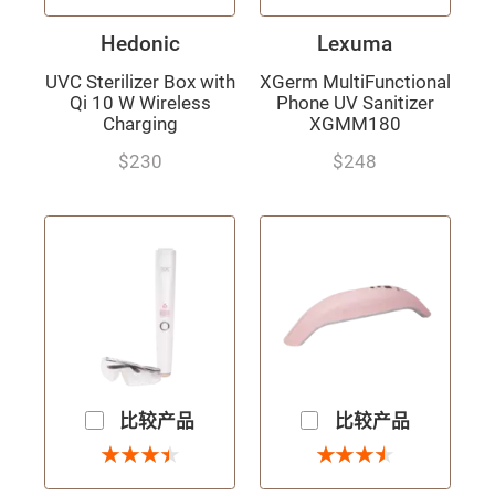
Hedonic
Lexuma
UVC Sterilizer Box with
XGerm MultiFunctional
Qi 10 W Wireless
Phone UV Sanitizer
Charging
XGMM180
$230
$248
比较产品
比较产品
3.5 星
3.5 星
★
★
★
★
★
★
★
★
★
★
★
★
★
★
★
★