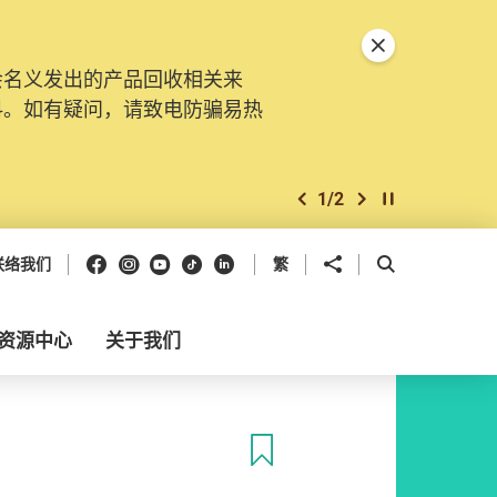
关闭特別通告
会名义发出的产品回收相关来
料。如有疑问，请致电防骗易热
1
/
2
上一个
下一个
开始/暂停幻灯
Facebook
Instagram
Youtube
抖音
领英
分享到
开启搜寻框
联络我们
繁
资源中心
关于我们
收藏