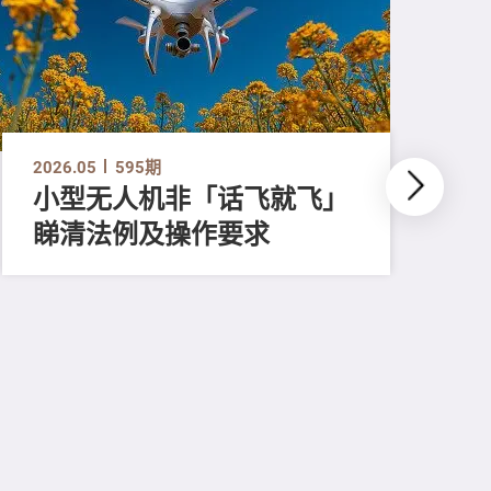
2026.05
595期
小型无人机非「话飞就飞」
睇清法例及操作要求
202
测
比
易