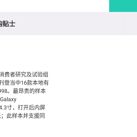
购贴士
消费者研究及试验组
刊登当中16款本地有
,998。最昂贵的样本
laxy
4.3寸，打开后内屏
低；此样本并支援同