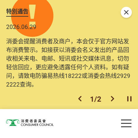
特別通告
关闭
2026.06.29
消委会提醒消费者及商户，本会仅于官方网站发
布消费警示。如接获以消委会名义发出的产品回
收相关来电、电邮、短讯或社交媒体讯息，切勿
轻信回应，更应避免透露任何个人资料。如有疑
问，请致电防骗易热线18222或消委会热线2929
2222查询。
1
/
2
上一个
下一个
开
Skip to main content
目
消费者委员会