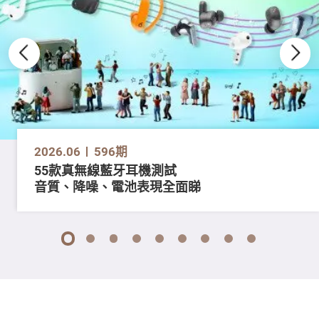
2026.06
596期
55款真無線藍牙耳機測試
音質、降噪、電池表現全面睇
1
2
3
4
5
6
7
8
9