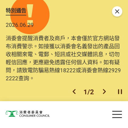
特別通告
關閉
2026.06.29
消委會提醒消費者及商戶，本會僅於官方網站發
布消費警示。如接獲以消委會名義發出的產品回
收相關來電、電郵、短訊或社交媒體訊息，切勿
輕信回應，更應避免透露任何個人資料。如有疑
問，請致電防騙易熱線18222或消委會熱線2929
2222查詢。
1
/
2
上一個
下一個
開
Skip to main content
目
消費者委員會