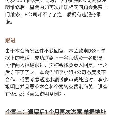
付$3,000维修费。同时，李小姐指B公司网页注
明维修后一星期内如再次出现相同问题会免费上
门维修，B公司却不了了之，质疑有违服务承
诺。
跟进
由于本会所发函件不获回复，本会致电B公司单
据上的电话，成功联络上一名师傅及一名职员，
可惜两人拒绝跟进，声称会找负责人回复，但之
后亦不了了之。本会告知李小姐B公司态度极不
合作，或要考虑透过小额钱债审裁处追讨，李小
姐明白并且要求本会将个案转交香港海关，调查
有否违反《商品说明条例》。
个案三：通渠后1个月再次淤塞 单据地址