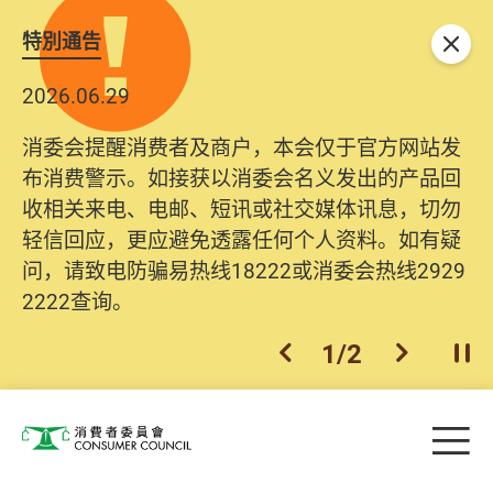
特別通告
关闭
2026.06.29
消委会提醒消费者及商户，本会仅于官方网站发
布消费警示。如接获以消委会名义发出的产品回
收相关来电、电邮、短讯或社交媒体讯息，切勿
轻信回应，更应避免透露任何个人资料。如有疑
问，请致电防骗易热线18222或消委会热线2929
2222查询。
1
/
2
上一个
下一个
开
Skip to main content
目
消费者委员会