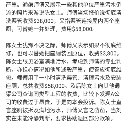
严重。通渠师傅又展示一些其他单位严重污水倒
流的照片来游说陈女土。师傅当场报价说彻底清
洗渠管收费$38,000，又指渠管连接屋内两个座
厕，可替她一并处理，费用$58,000。
陈女士犹豫不决之际，师傅又表示如果不彻底维
修，也可以替她把座厕装回原位，收费$3,800。
陈女士眼见浴室满地污水，考虑到师傅的专业判
断，亦担心情况如他所述般严重，便答应彻底维
修。师傅用了一小时清洗渠管、清理污水及安装
座厕，总共收费$58,000。及后陈女士向其他通
渠公司查询同类型工程的收费，比较下发现A公
司的收费过于昂贵，于是向本会投诉。陈女士直
言座厕被拆及满地污水，师傅又言之凿凿，当刻
实在未能冷静判断，要求协助退回部分款项。