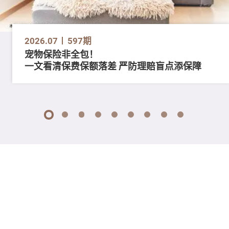
2026.07
597期
宠物保险非全包！
一文看清保费保额落差 严防理赔盲点添保障
1
2
3
4
5
6
7
8
9