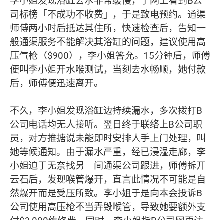
李小姐发现浴缸去水非常缓慢，于网上看到B公
司标榜「不成功不收费」，于是致电预约。通渠
师傅两小时后抵达其住所，快速检查后，告知一
般通渠服务不能解决其浴缸的问题，建议使用高
压气枪（$900），李小姐答允。15分钟后，师傅
便叫李小姐开水喉测试，当刻去水畅顺，她付款
后，师傅便迅速离开。
不久，李小姐发现浴缸边持续漏水，多次拨打B
公司电话均无人接听。翌日终于联络上B公司职
员，对方推搪说未能即时安排人手上门处理，叫
她等候通知。由于漏水严重，经已浸湿走廊，李
小姐迫于无奈找另一间通渠公司跟进，师傅拆开
云石后，发现喉管爆开，直言此情况不可能是自
然爆开而是受压所致。李小姐于是向本会投诉B
公司使用高压枪不当弄毁喉管，导致她要额外支