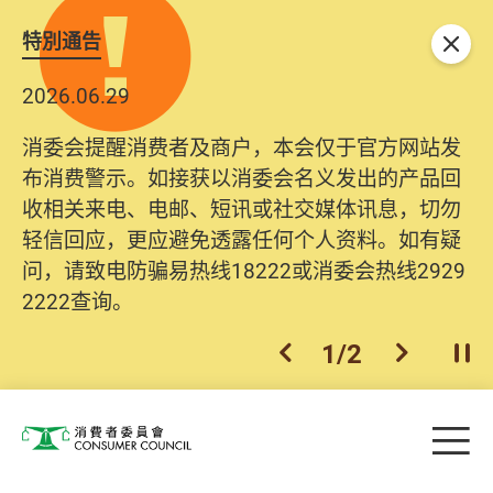
特別通告
关闭
2026.06.29
消委会提醒消费者及商户，本会仅于官方网站发
布消费警示。如接获以消委会名义发出的产品回
收相关来电、电邮、短讯或社交媒体讯息，切勿
轻信回应，更应避免透露任何个人资料。如有疑
问，请致电防骗易热线18222或消委会热线2929
2222查询。
1
/
2
上一个
下一个
开
Skip to main content
目
消费者委员会