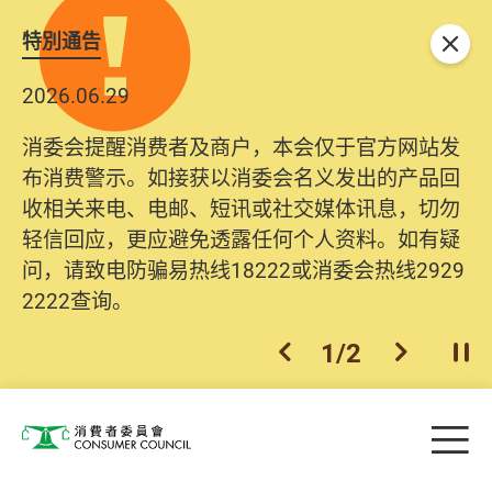
特別通告
关闭
2026.06.29
消委会提醒消费者及商户，本会仅于官方网站发
布消费警示。如接获以消委会名义发出的产品回
收相关来电、电邮、短讯或社交媒体讯息，切勿
轻信回应，更应避免透露任何个人资料。如有疑
问，请致电防骗易热线18222或消委会热线2929
2222查询。
1
/
2
上一个
下一个
开
Skip to main content
目
消费者委员会