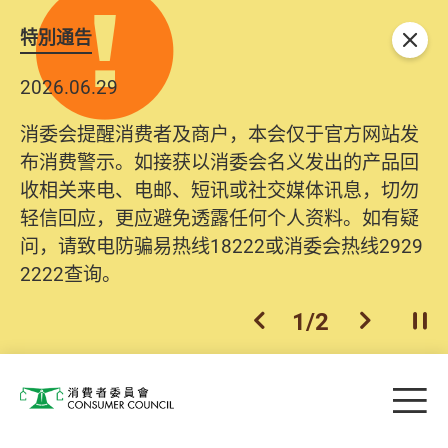
特別通告
关闭
2026.06.29
消委会提醒消费者及商户，本会仅于官方网站发
布消费警示。如接获以消委会名义发出的产品回
收相关来电、电邮、短讯或社交媒体讯息，切勿
轻信回应，更应避免透露任何个人资料。如有疑
问，请致电防骗易热线18222或消委会热线2929
2222查询。
1
/
2
上一个
下一个
开
Skip to main content
目
消费者委员会