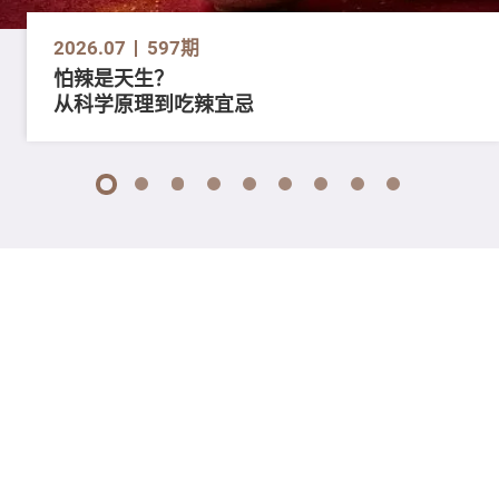
2026.07
597期
怕辣是天生？
从科学原理到吃辣宜忌
1
2
3
4
5
6
7
8
9