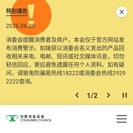
特別通告
关闭
2026.06.29
消委会提醒消费者及商户，本会仅于官方网站发
布消费警示。如接获以消委会名义发出的产品回
收相关来电、电邮、短讯或社交媒体讯息，切勿
轻信回应，更应避免透露任何个人资料。如有疑
问，请致电防骗易热线18222或消委会热线2929
2222查询。
1
/
2
上一个
下一个
开
Skip to main content
目
消费者委员会