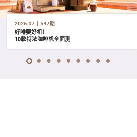
2026.07
597期
好啡要好机！
10款特浓咖啡机全面测
1
2
3
4
5
6
7
8
9