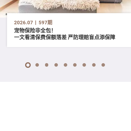
2026.07
597期
宠物保险非全包！
一文看清保费保额落差 严防理赔盲点添保障
1
2
3
4
5
6
7
8
9