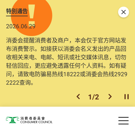
特別通告
关闭
2026.06.29
消委会提醒消费者及商户，本会仅于官方网站发
布消费警示。如接获以消委会名义发出的产品回
收相关来电、电邮、短讯或社交媒体讯息，切勿
轻信回应，更应避免透露任何个人资料。如有疑
问，请致电防骗易热线18222或消委会热线2929
2222查询。
1
/
2
上一个
下一个
开
Skip to main content
目
消费者委员会