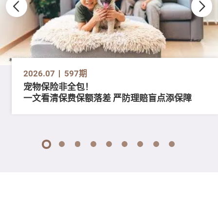
2026.07
597期
宠物保险非全包！
一文看清保费保额落差 严防理赔盲点添保障
1
2
3
4
5
6
7
8
9