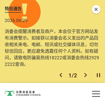
特別通告
关闭
2026.06.29
消委会提醒消费者及商户，本会仅于官方网站发
布消费警示。如接获以消委会名义发出的产品回
收相关来电、电邮、短讯或社交媒体讯息，切勿
轻信回应，更应避免透露任何个人资料。如有疑
问，请致电防骗易热线18222或消委会热线2929
2222查询。
1
/
2
上一个
下一个
开
Skip to main content
目
消费者委员会