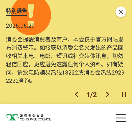
特別通告
关闭
2026.06.29
消委会提醒消费者及商户，本会仅于官方网站发
布消费警示。如接获以消委会名义发出的产品回
收相关来电、电邮、短讯或社交媒体讯息，切勿
轻信回应，更应避免透露任何个人资料。如有疑
问，请致电防骗易热线18222或消委会热线2929
2222查询。
1
/
2
上一个
下一个
开
Skip to main content
目
消费者委员会