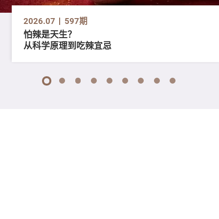
2026.07
597期
怕辣是天生？
从科学原理到吃辣宜忌
1
2
3
4
5
6
7
8
9