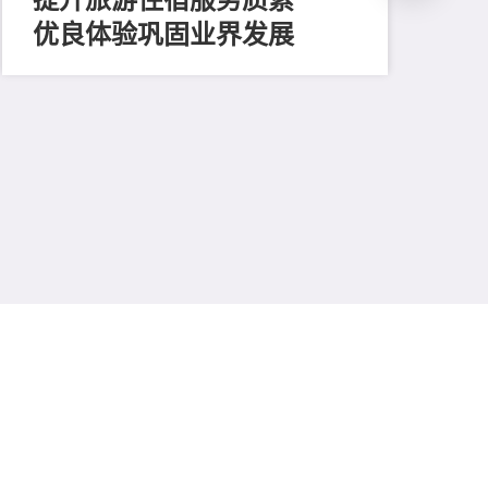
优良体验巩固业界发展
202
玩
中
视