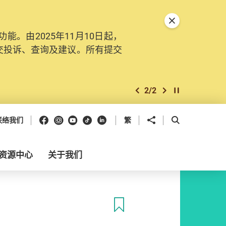
关闭特別通告
。由2025年11月10日起，
交投诉、查询及建议。所有提交
2
/
2
上一个
下一个
开始/暂停幻灯
Facebook
Instagram
Youtube
抖音
领英
分享到
开启搜寻框
联络我们
繁
资源中心
关于我们
收藏