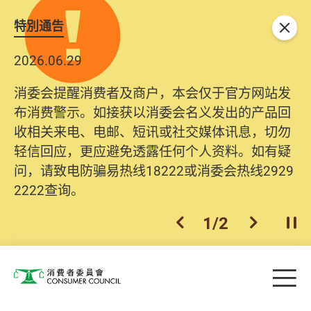
特別通告
关闭
2026.06.29
消委会提醒消费者及商户，本会仅于官方网站发
布消费警示。如接获以消委会名义发出的产品回
收相关来电、电邮、短讯或社交媒体讯息，切勿
轻信回应，更应避免透露任何个人资料。如有疑
问，请致电防骗易热线18222或消委会热线2929
2222查询。
1
/
2
上一个
下一个
开
Skip to main content
目
消费者委员会