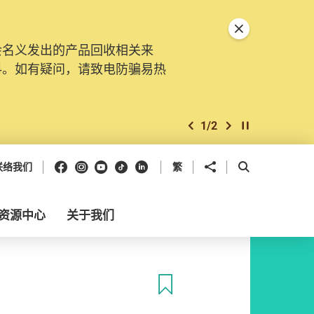
关闭特別通告
会名义发出的产品回收相关来
料。如有疑问，请致电防骗易热
1
/
2
上一个
下一个
开始/暂停幻灯
Facebook
Instagram
Youtube
抖音
领英
分享到
开启搜寻框
联络我们
繁
资源中心
关于我们
收藏