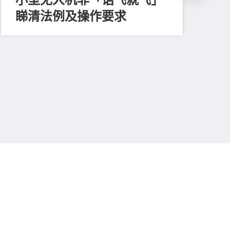
睇清法例及操作要求
202
怀
援