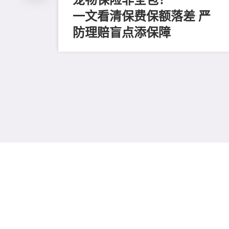
一文看清保费保额落差 严
防理赔盲点添保障
收