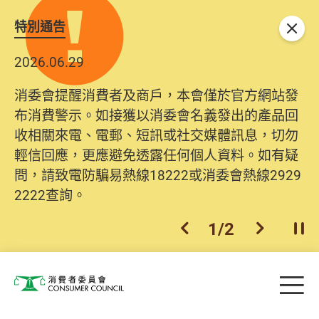
特別通告
關閉
2026.06.29
消委會提醒消費者及商戶，本會僅於官方網站發
布消費警示。如接獲以消委會名義發出的產品回
收相關來電、電郵、短訊或社交媒體訊息，切勿
輕信回應，更應避免透露任何個人資料。如有疑
問，請致電防騙易熱線18222或消委會熱線2929
2222查詢。
1
/
2
上一個
下一個
開
Skip to main content
目
消費者委員會