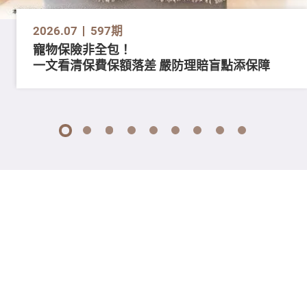
2026.07
597期
寵物保險非全包！
一文看清保費保額落差 嚴防理賠盲點添保障
1
2
3
4
5
6
7
8
9