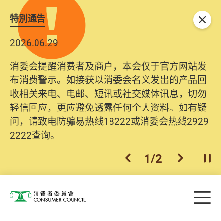
特別通告
关闭
2026.06.29
消委会提醒消费者及商户，本会仅于官方网站发
布消费警示。如接获以消委会名义发出的产品回
收相关来电、电邮、短讯或社交媒体讯息，切勿
轻信回应，更应避免透露任何个人资料。如有疑
问，请致电防骗易热线18222或消委会热线2929
2222查询。
1
/
2
上一个
下一个
开
Skip to main content
目
消费者委员会