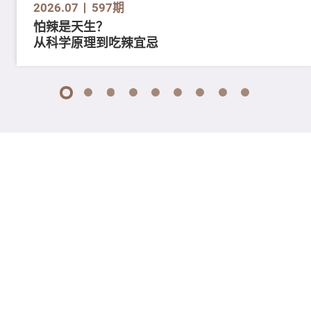
2026.07
597期
怕辣是天生？
从科学原理到吃辣宜忌
1
2
3
4
5
6
7
8
9