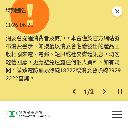
特別通告
關閉
2026.06.29
消委會提醒消費者及商戶，本會僅於官方網站發
布消費警示。如接獲以消委會名義發出的產品回
收相關來電、電郵、短訊或社交媒體訊息，切勿
輕信回應，更應避免透露任何個人資料。如有疑
問，請致電防騙易熱線18222或消委會熱線2929
2222查詢。
1
/
2
上一個
下一個
開
Skip to main content
目
消費者委員會