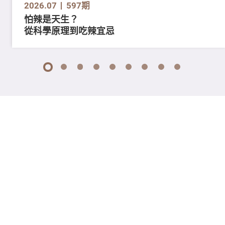
2026.07
597期
怕辣是天生？
從科學原理到吃辣宜忌
1
2
3
4
5
6
7
8
9