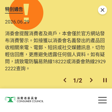
特別通告
關閉
2026.06.29
消委會提醒消費者及商戶，本會僅於官方網站發
布消費警示。如接獲以消委會名義發出的產品回
收相關來電、電郵、短訊或社交媒體訊息，切勿
輕信回應，更應避免透露任何個人資料。如有疑
問，請致電防騙易熱線18222或消委會熱線2929
2222查詢。
1
/
2
上一個
下一個
開
Skip to main content
目
消費者委員會