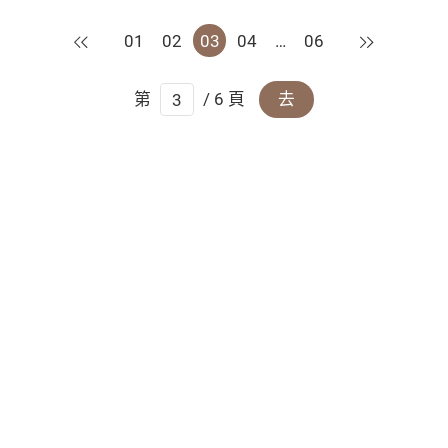
上一頁
下一頁
01
02
03
04
…
06
第
/ 6 頁
去