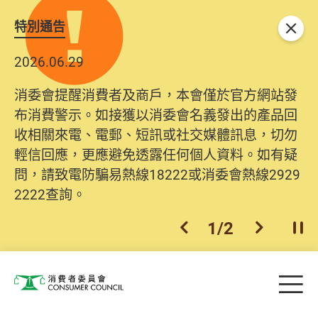
特別通告
關閉
2026.06.29
消委會提醒消費者及商戶，本會僅於官方網站發
布消費警示。如接獲以消委會名義發出的產品回
收相關來電、電郵、短訊或社交媒體訊息，切勿
輕信回應，更應避免透露任何個人資料。如有疑
問，請致電防騙易熱線18222或消委會熱線2929
2222查詢。
1
/
2
上一個
下一個
開
Skip to main content
目
消費者委員會