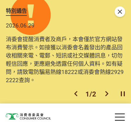
特別通告
關閉
2026.06.29
消委會提醒消費者及商戶，本會僅於官方網站發
布消費警示。如接獲以消委會名義發出的產品回
收相關來電、電郵、短訊或社交媒體訊息，切勿
輕信回應，更應避免透露任何個人資料。如有疑
問，請致電防騙易熱線18222或消委會熱線2929
2222查詢。
1
/
2
上一個
下一個
開
Skip to main content
目
消費者委員會