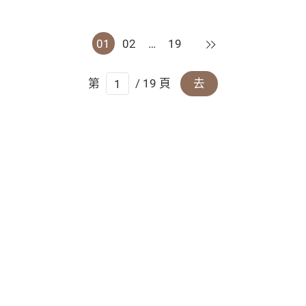
下一頁
01
02
…
19
第
/ 19 頁
去