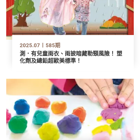
2025.07
585期
測．有兒童雨衣、雨披暗藏勒頸風險！ 塑
化劑及總鉛超歐美標準！