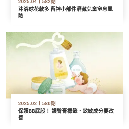
2025.04
582期
沐浴球花款多 留神小部件潛藏兒童窒息風
險
2025.02
580期
保護BB屁股！ 護臀膏標籤．致敏成分要改
善