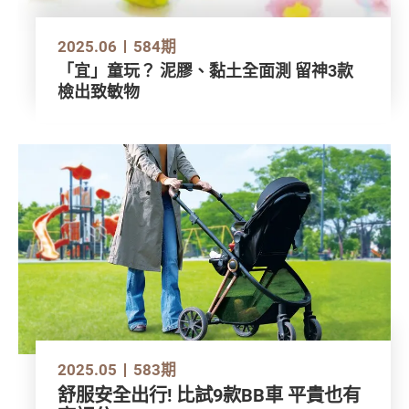
2025.06
584期
「宜」童玩？ 泥膠、黏土全面測 留神3款
檢出致敏物
2025.05
583期
舒服安全出行! 比試9款BB車 平貴也有