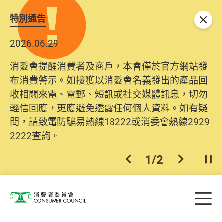
特別通告
關閉
2026.06.29
消委會提醒消費者及商戶，本會僅於官方網站發
布消費警示。如接獲以消委會名義發出的產品回
收相關來電、電郵、短訊或社交媒體訊息，切勿
輕信回應，更應避免透露任何個人資料。如有疑
問，請致電防騙易熱線18222或消委會熱線2929
2222查詢。
1
/
2
上一個
下一個
開
Skip to main content
目
消費者委員會