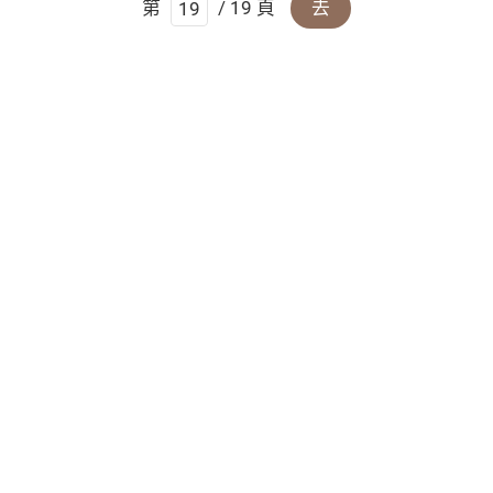
第
/ 19 頁
去