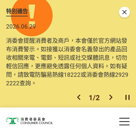
特別通告
關閉
2026.06.29
消委會提醒消費者及商戶，本會僅於官方網站發
布消費警示。如接獲以消委會名義發出的產品回
收相關來電、電郵、短訊或社交媒體訊息，切勿
輕信回應，更應避免透露任何個人資料。如有疑
問，請致電防騙易熱線18222或消委會熱線2929
2222查詢。
1
/
2
上一個
下一個
開
Skip to main content
目
消費者委員會