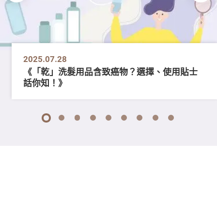
2025.07.28
《「乾」洗髮用品含致癌物？選擇、使用貼士
話你知！》
1
2
3
4
5
6
7
8
9