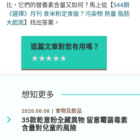
比，它們的營養素含量又如何？馬上從【
544期
《選擇》月刊 食米粉定食飯？污染物 熱量 脂肪
大起底
】找出答案。
這篇文章對您有用嗎？
1星
2星
3星
4星
5星
Please rate
想知更多
2026.08.08
食物及飲品
35款乾意粉全藏異物 留意霉菌毒素
含量對兒童的風險