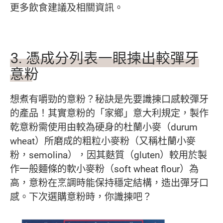
更多飲食建議及相關資訊。
3.
憑成分
列
表
一眼
揀出較彈牙
意粉
想煮有嚼勁的意粉？秘訣是先要識揀口感較彈牙
的產品！其實意粉的「家鄉」意大利規定，製作
乾意粉需使用由較為硬身的杜蘭小麥（durum
wheat）所磨成的粗粒小麥粉（又稱杜蘭小麥
粉，semolina），因其麩質（gluten）較用於製
作一般麵條的軟小麥粉（soft wheat flour）為
高，意粉在烹調時能保持穩定結構，造出彈牙口
感。下次選購意粉時，你識揀吧？