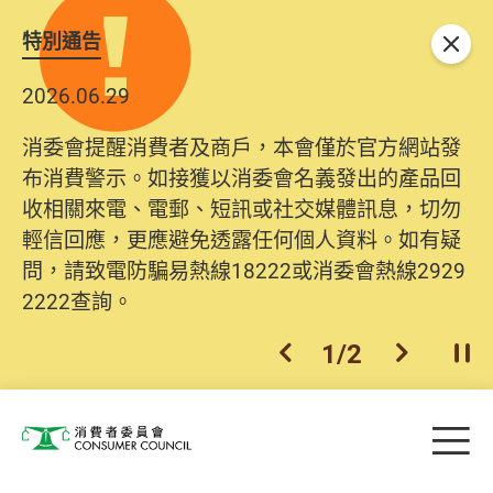
特別通告
關閉
2026.06.29
消委會提醒消費者及商戶，本會僅於官方網站發
布消費警示。如接獲以消委會名義發出的產品回
收相關來電、電郵、短訊或社交媒體訊息，切勿
輕信回應，更應避免透露任何個人資料。如有疑
問，請致電防騙易熱線18222或消委會熱線2929
2222查詢。
1
/
2
上一個
下一個
開
Skip to main content
目
消費者委員會