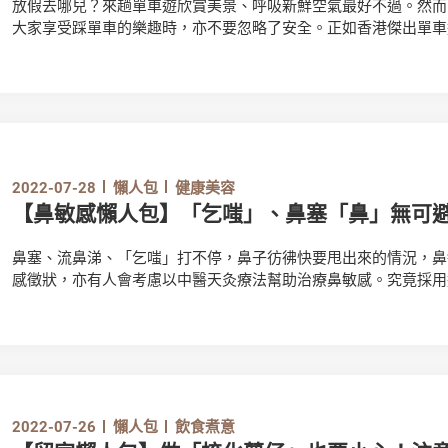
放假去哪兒？來趟單車遊欣賞美景、呼吸新鮮空氣最好不過。然而
大家享受踩單車的樂趣時，亦不要忽略了安全。正如香港傑出單車
第一！本文將為消費者簡介選擇合適單車頭盔及單車的要點，並提
2022-07-28
懶人包
健康美容
【鼻敏感懶人包】「乞嗤」、鼻塞「鼻」無可
鼻塞、流鼻涕、「乞嗤」打不停，鼻子彷彿快要甩出來的情況，鼻
感徵狀，亦有人會考慮以中醫天灸療法幫助治療鼻敏感。究竟採用
2022-07-26
懶人包
飲食煮意