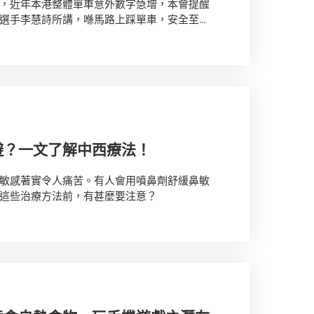
，近年本港整體單車意外數字急增，本會提醒
選手李慧詩所講，喺馬路上踩單車，安全至係
醒大家租借單車及行駛時的注意事項。
避？一文了解中西療法！
敏感著實令人痛苦。有人會用噴鼻劑舒緩鼻敏
這些治療方法前，有甚麼要注意？