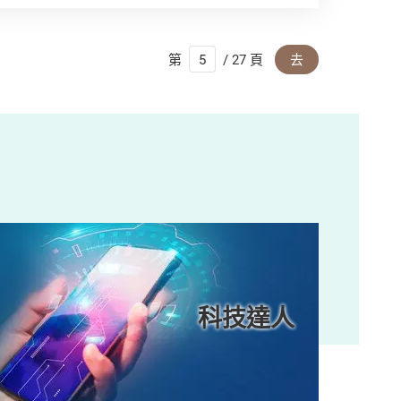
第
/ 27 頁
去
科技達人