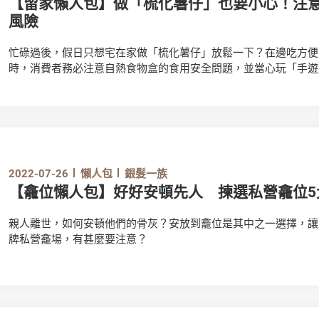
【留家懶人包】做「梳化薯仔」也要小心！注
風險
忙碌過後，假日只想宅在家做「梳化薯仔」放鬆一下？在邊吃方便
時，消費者務必注意自熱食物盒的食用安全問題，並當心玩「手遊
害！
2022-07-26
懶人包
銀髮一族
【龕位懶人包】好好安頓先人 揀選私營龕位
親人離世，如何安頓他們的骨灰？安放到龕位是其中之一選擇，讓
牌私營龕場，有甚麼要注意？