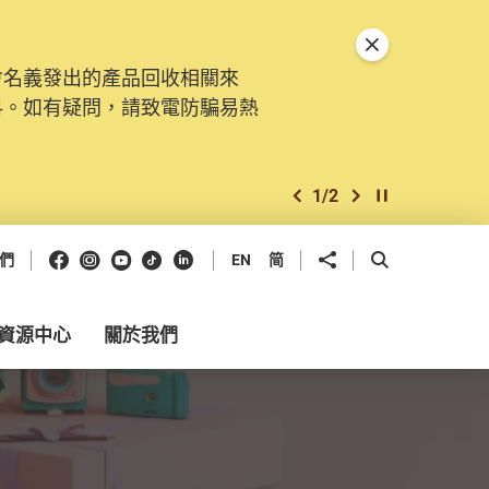
關閉特別通告
會名義發出的產品回收相關來
料。如有疑問，請致電防騙易熱
1
/
2
上一個
下一個
開始/暫停幻燈
Facebook
Instagram
Youtube
抖音
領英
分享到
開啟搜尋框
們
EN
简
資源中心
關於我們