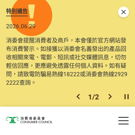
特別通告
關閉
2026.06.29
消委會提醒消費者及商戶，本會僅於官方網站發
布消費警示。如接獲以消委會名義發出的產品回
收相關來電、電郵、短訊或社交媒體訊息，切勿
輕信回應，更應避免透露任何個人資料。如有疑
問，請致電防騙易熱線18222或消委會熱線2929
2222查詢。
1
/
2
上一個
下一個
開
Skip to main content
目
消費者委員會