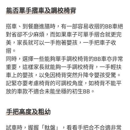
能否單手摺車及調校椅背
搭車、到餐廳進膳時，有一部容易收摺的BB車絕
對省卻不少麻煩，而如果車子可單手摺合就更完
美，家長就可以一手抱著嬰孩，一手把車子收
摺。
同時，選擇一些能夠單手調校椅背的BB車亦非常
重要，這樣家長就能夠一手調校椅背，一手輕扶
車上的嬰孩，以免因椅背突然升降令嬰孩受驚。
記緊亦要考慮椅背的可調校角度，如椅背不能平
放的車款不適合未能坐穩的初生BB。
手把高度及粗幼
試車時，握握「軚盤」，看看手把合不合適非常