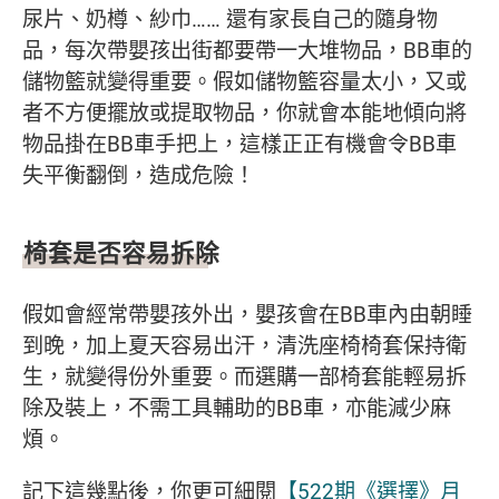
尿片、奶樽、紗巾…… 還有家長自己的隨身物
品，每次帶嬰孩出街都要帶一大堆物品，BB車的
儲物籃就變得重要。假如儲物籃容量太小，又或
者不方便擺放或提取物品，你就會本能地傾向將
物品掛在BB車手把上，這樣正正有機會令BB車
失平衡翻倒，造成危險！
椅套是否容易拆除
假如會經常帶嬰孩外出，嬰孩會在BB車內由朝睡
到晚，加上夏天容易出汗，清洗座椅椅套保持衛
生，就變得份外重要。而選購一部椅套能輕易拆
除及裝上，不需工具輔助的BB車，亦能減少麻
煩。
記下這幾點後，你更可細閱
【522期《選擇》月