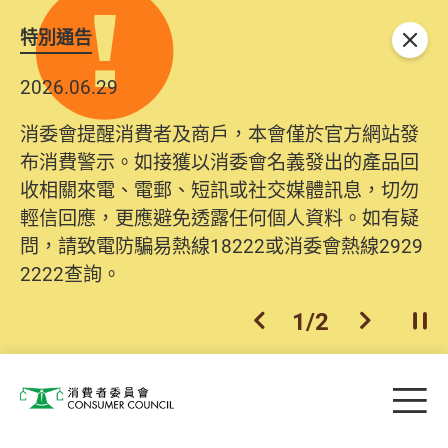
特別通告
關閉
2026.06.29
消委會提醒消費者及商戶，本會僅於官方網站發
布消費警示。如接獲以消委會名義發出的產品回
收相關來電、電郵、短訊或社交媒體訊息，切勿
輕信回應，更應避免透露任何個人資料。如有疑
問，請致電防騙易熱線18222或消委會熱線2929
2222查詢。
1
/
2
上一個
下一個
開
Skip to main content
目
消費者委員會