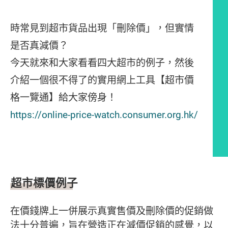
時常見到超市貨品出現「刪除價」，但實情
是否真減價？
今天就來和大家看看四大超市的例子，然後
介紹一個很不得了的實用網上工具【超市價
格一覽通】給大家傍身！
https://online-price-watch.consumer.org.hk/
文章內容
超市標價例子
在價錢牌上一併展示真實售價及刪除價的促銷做
法十分普遍，旨在營造正在減價促銷的感覺，以