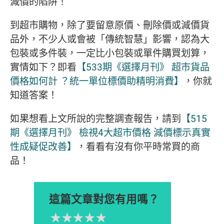
減價的陷阱！
到超市購物，除了要留意原價、刪除價或減價貨
品外，不少人或會被「傳統智慧」影響，認為大
包裝或多件裝，一定比小包裝或單件購買划算，
實情如下？即看
【533期《選擇月刊》 超市貨品
價格如何計 ？統一單位標價助精明消費】
，你就
知道答案！
如果想看上文所說的完整調查報告，請到
【515
期《選擇月刊》 檢視4大超市價格 減價標示真實
性成疑促改善】
，看看有沒有你平時常買的商
品！
這篇文章對您有用嗎？
1星
2星
3星
4星
5星
Please rate