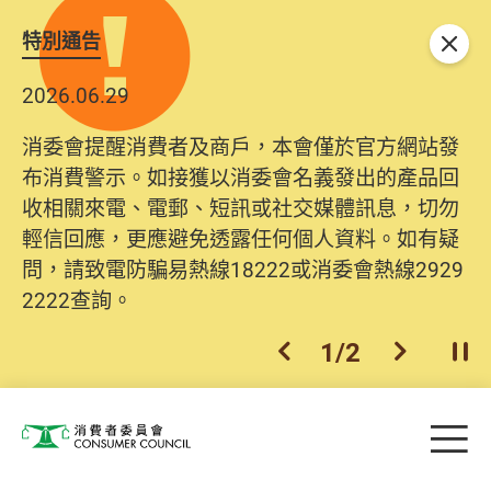
特別通告
關閉
2026.06.29
消委會提醒消費者及商戶，本會僅於官方網站發
布消費警示。如接獲以消委會名義發出的產品回
收相關來電、電郵、短訊或社交媒體訊息，切勿
輕信回應，更應避免透露任何個人資料。如有疑
問，請致電防騙易熱線18222或消委會熱線2929
2222查詢。
1
/
2
上一個
下一個
開
Skip to main content
目
消費者委員會