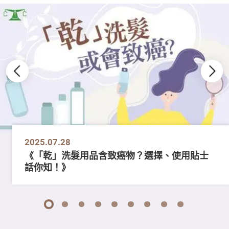
2025.07.28
《「乾」洗髮用品含致癌物？選擇、使用貼士
話你知！》
1
2
3
4
5
6
7
8
9