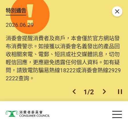
特別通告
關閉
2026.06.29
消委會提醒消費者及商戶，本會僅於官方網站發
布消費警示。如接獲以消委會名義發出的產品回
收相關來電、電郵、短訊或社交媒體訊息，切勿
輕信回應，更應避免透露任何個人資料。如有疑
問，請致電防騙易熱線18222或消委會熱線2929
2222查詢。
1
/
2
上一個
下一個
開
Skip to main content
目
消費者委員會