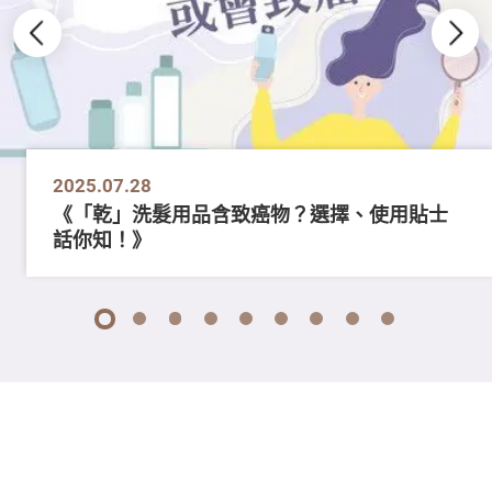
2025.07.28
《「乾」洗髮用品含致癌物？選擇、使用貼士
話你知！》
1
2
3
4
5
6
7
8
9