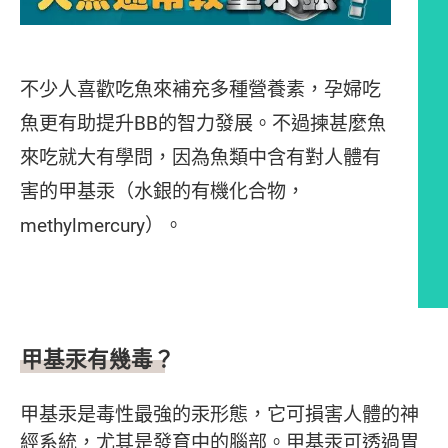
不少人喜歡吃魚來補充多種營養素，孕婦吃
魚更有助提升BB的智力發展。不過揀甚麼魚
來吃就大有學問，因為魚類中含有對人體有
害的甲基汞（水銀的有機化合物，
methylmercury）。
文章內容
甲基汞有幾毒？
甲基汞是毒性最強的汞形態，它可損害人體的神
經系統，尤其是發育中的腦部。甲基汞可透過胃