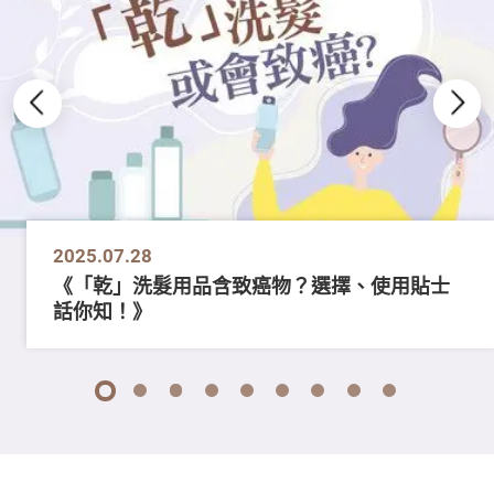
2025.07.28
《「乾」洗髮用品含致癌物？選擇、使用貼士
話你知！》
1
2
3
4
5
6
7
8
9