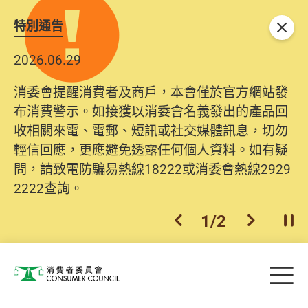
特別通告
關閉
2026.06.29
消委會提醒消費者及商戶，本會僅於官方網站發
布消費警示。如接獲以消委會名義發出的產品回
收相關來電、電郵、短訊或社交媒體訊息，切勿
輕信回應，更應避免透露任何個人資料。如有疑
問，請致電防騙易熱線18222或消委會熱線2929
2222查詢。
1
/
2
上一個
下一個
開
Skip to main content
目
消費者委員會