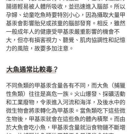
腸道輕易被人體所吸收，並迅速進入腦部。所以
孕婦、幼童吃魚時要特別小心，因為攝取大量甲
基汞會影響胎兒或孩童的腦部發育。相反，雖然
一般成年人的健康受甲基汞嚴重影響的機會不
大，但亦有損害視力、聽覺、肌肉協調性和記憶
力的風險，故要多加注意。
大魚通常比較毒？
不同魚類的甲基汞含量各有不同，而大魚（捕獵
性魚類）往往是高危一族。火山爆發、採礦活動
和工業廢物，令汞進入河流和海洋，及後水中的
微生物會將汞轉化為甲基汞。當魚類吃下這些微
生物後，甲基汞就會在這些魚的體內積聚。而由
於大魚會吃小魚，甲基汞含量就沿食物鏈不斷增