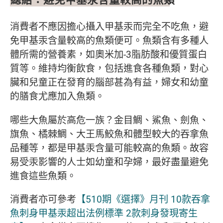
消費者不應因擔心攝入甲基汞而完全不吃魚，避
免甲基汞含量較高的魚類便可。魚類含有多種人
體所需的營養素，如奧米加-3脂肪酸和優質蛋白
質等。維持均衡飲食，包括進食各種魚類，對心
臟和兒童正在發育的腦部甚為有益，婦女和幼童
的膳食尤應加入魚類。
哪些大魚屬於高危一族？金目鯛、鯊魚、劍魚、
旗魚、橘棘鯛、大王馬鮫魚和體型較大的吞拿魚
品種等，都是甲基汞含量可能較高的魚類。故容
易受汞影響的人士如幼童和孕婦，最好盡量避免
進食這些魚類。
消費者亦可參考
【510期《選擇》月刊 10款吞拿
魚刺身甲基汞超出法例標準 2款刺身發現寄生