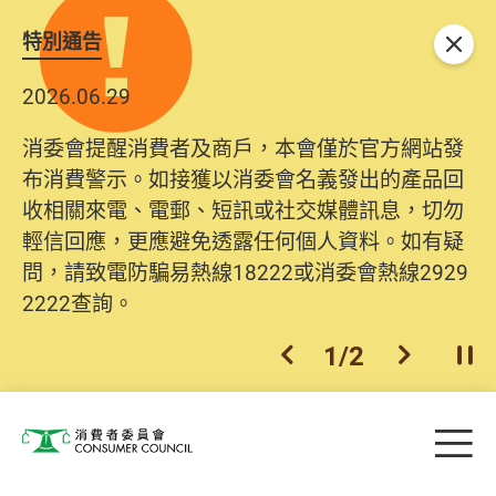
特別通告
關閉
2026.06.29
消委會提醒消費者及商戶，本會僅於官方網站發
布消費警示。如接獲以消委會名義發出的產品回
收相關來電、電郵、短訊或社交媒體訊息，切勿
輕信回應，更應避免透露任何個人資料。如有疑
問，請致電防騙易熱線18222或消委會熱線2929
2222查詢。
1
/
2
上一個
下一個
開
Skip to main content
目
消費者委員會