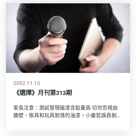
2002.11.15
《選擇》月刊第313期
家長注意：測試發現磁漆含鉛量高 切勿忽視由
牆壁、傢具和玩具剝落的油漆，小童若誤吞剝落
的含鉛油漆，可能影響健康。 消費者委員會測
試了...