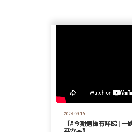
2024.09.16
【#今期選擇有咩睇 | 
平安🚗】