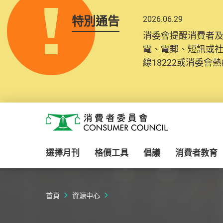
特別通告
2026.06.29
2025.10.31
消委會提醒消費者
為提升使用者體驗及
電、電郵、短訊或
消費者需要提供基
線18222或消委會熱線
紀錄將清晰整合於
Skip to main content
消費者委員會
選擇月刊
格價工具
倡議
消費者教育
首頁
資源中心