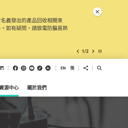
關閉特別通告
會名義發出的產品回收相關來
。由2025年11月10日起，
料。如有疑問，請致電防騙易熱
交投訴、查詢及建議。所有提交
2
/
2
上一個
下一個
開始/暫停幻燈
Facebook
Instagram
Youtube
抖音
領英
分享到
開啟搜尋框
們
EN
简
資源中心
關於我們