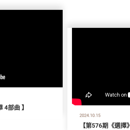
 4部曲 】
2024.10.15
【第576期《選