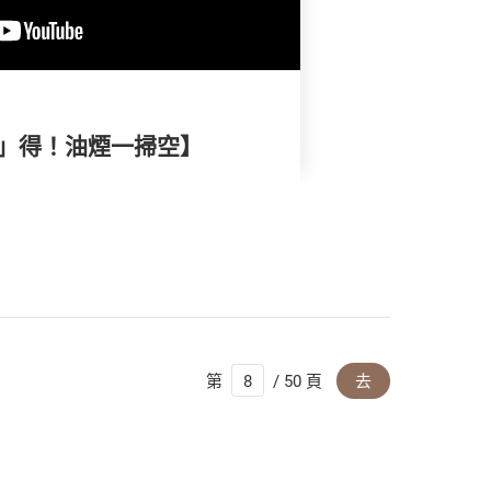
抽」得！油煙一掃空】
第
/ 50 頁
去