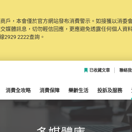
及商戶，本會僅於官方網站發布消費警示。如接獲以消委
網絡安全，本會的投訴處理系統已經進行升級及推出新功能
社交媒體訊息，切勿輕信回應，更應避免透露任何個人資
本聯絡資料（包括姓名、電郵及電話）註冊帳戶，才可提
2929 2222查詢。
帳戶中，方便日後作出跟進。
已收藏文章
聯絡我
消費全攻略
消費保障
樂齡生活
投訴及服務