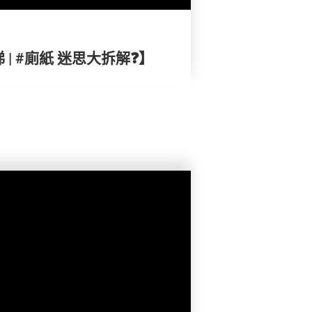
| #廁紙 迷思大拆解❓】